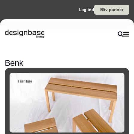
Log ind
Bliv partner
Annonce
Benk
Furniture