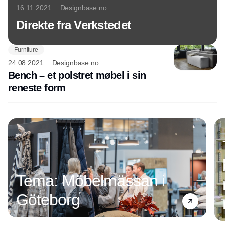
16.11.2021
Designbase.no
Direkte fra Verkstedet
Furniture
24.08.2021
Designbase.no
Bench – et polstret møbel i sin
reneste form
Annonce
Tema: Möbelmässan i
Göteborg