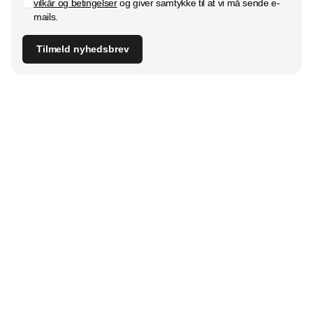
vilkår og betingelser
og giver samtykke til at vi må sende e-
mails.
Tilmeld nyhedsbrev
Udgiver
Horisont Gruppen a/s
Strandlodsvej 44
2300 København S
Telefon:
53506060
www.horisontgruppen.dk
Indhold
Bloom
Kitchen
Nyhetsbrev