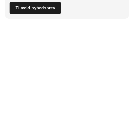
Tilmeld nyhedsbrev
Udgiver
Horisont Gruppen a/s
Strandlodsvej 44
2300 København S
Telefon:
53506060
www.horisontgruppen.dk
Indhold
Bloom
Kitchen
Nyhetsbrev
Business
Events
Dining
Jobb