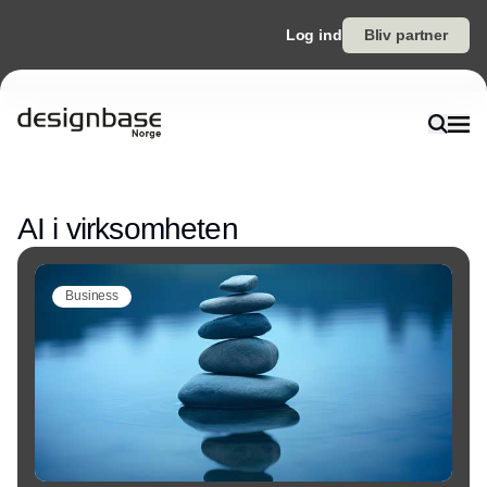
Log ind
Bliv partner
Annonce
AI i virksomheten
Business