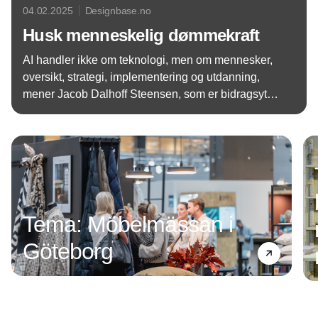
04.02.2025
Designbase.no
Husk menneskelig dømmekraft
AI handler ikke om teknologi, men om mennesker,
oversikt, strategi, implementering og utdanning,
mener Jacob Dalhoff Steensen, som er bidragsyter
til IT-Bransjens NewTech-komité, Dansk Standards
Annonce
Komité for Kunstig Intelligens og IAMCP, og eier av
AI Rådgivning , og han slår bestemt at AI skal sees
på som verktøyet det er.
Tema: Möbelmässan i
Göteborg