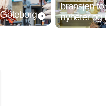
bransjen fo
 Göteborg
nyheter og 
Annonce