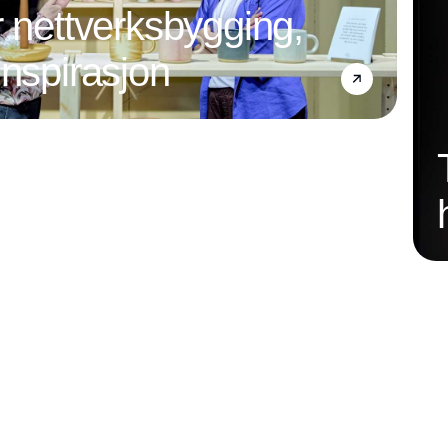
r nettverksbygging,
inspirasjon