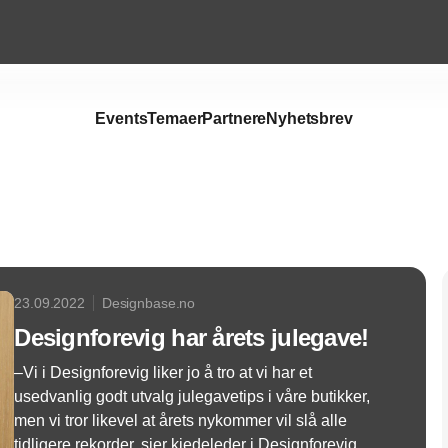
Events
Temaer
Partnere
Nyhetsbrev
Annonce
23.09.2022
Designbase.no
Designforevig har årets julegave!
–Vi i Designforevig liker jo å tro at vi har et
usedvanlig godt utvalg julegavetips i våre butikker,
men vi tror likevel at årets nykommer vil slå alle
tidligere rekorder, sier kjedeleder i Designforevig,