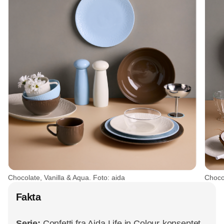
Chocolate, Vanilla & Aqua. Foto: aida
Chocol
Fakta
Serie:
Confetti fra Aida Life in Colour-konseptet