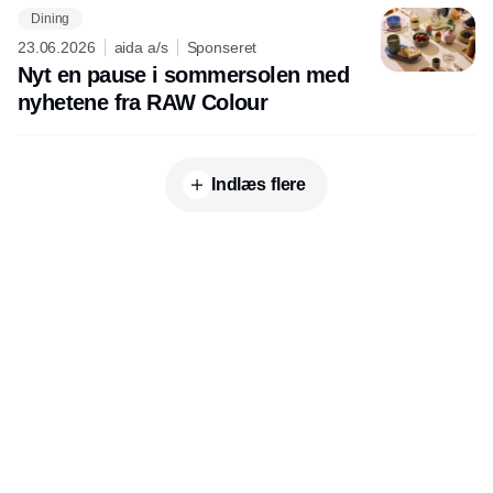
Dining
23.06.2026
aida a/s
Sponseret
Nyt en pause i sommersolen med
nyhetene fra RAW Colour
Indlæs flere
Udgiver
Horisont Gruppen a/s
Strandlodsvej 44
2300 København S
Telefon:
53506060
www.horisontgruppen.dk