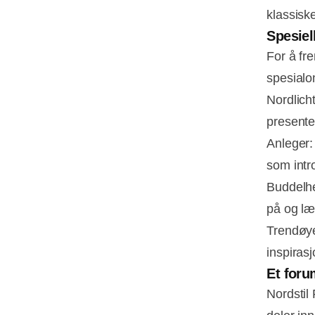
klassisk
Spesiel
For å fr
spesialo
Nordlich
presente
Anleger: 
som intro
Buddelhe
på og lær
Trendøye
inspirasj
Et foru
Nordstil