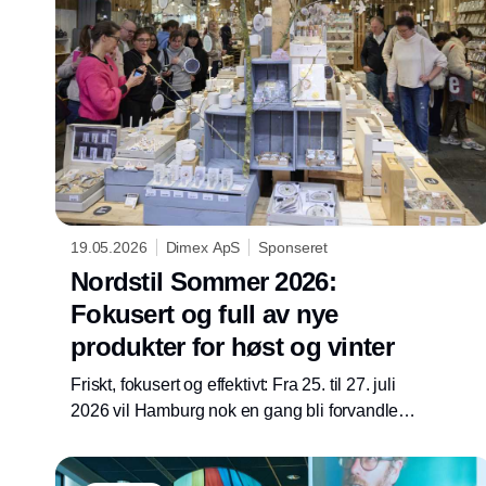
19.05.2026
Dimex ApS
Sponseret
Nordstil Sommer 2026:
Fokusert og full av nye
produkter for høst og vinter
Friskt, fokusert og effektivt: Fra 25. til 27. juli
2026 vil Hamburg nok en gang bli forvandlet
til Nordens sentrale kjøpesenter. Nordstil
Sommer presenteres i et kompakt format med