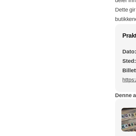
deler inn
Dette gi
butikken
Prak
Dato
Sted
Bille
https
Denne ar