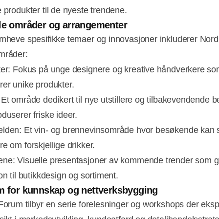
e produkter til de nyeste trendene.
le områder og arrangementer
emheve spesifikke temaer og innovasjoner inkluderer Nordst
mråder:
ter: Fokus på unge designere og kreative håndverkere s
rer unike produkter.
Et område dedikert til nye utstillere og tilbakevendende be
duserer friske ideer.
lden: Et vin- og brennevinsområde hvor besøkende kan
e om forskjellige drikker.
ne: Visuelle presentasjoner av kommende trender som g
on til butikkdesign og sortiment.
m for kunnskap og nettverksbygging
 Forum tilbyr en serie forelesninger og workshops der eksp