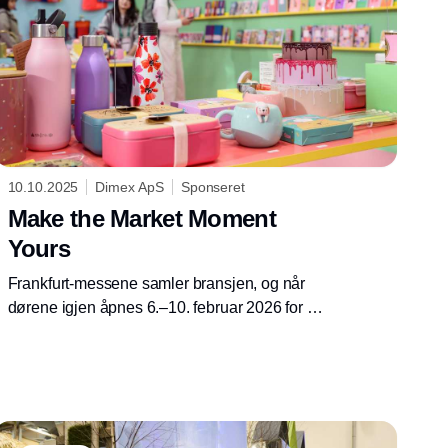
10.10.2025
Dimex ApS
Sponseret
Make the Market Moment
Yours
Frankfurt-messene samler bransjen, og når
dørene igjen åpnes 6.–10. februar 2026 for de
tre store forbruksvaremessene Ambiente,
Christmasworld og Creativeworld, skjer det
under temaet “Make the Market Moment
Yours”. Et tema som handler om å ta eierskap
til mulighetene – og skape sitt eget