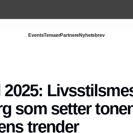
Events
Temaer
Partnere
Nyhetsbrev
l 2025: Livsstilsme
 som setter tonen
ns trender