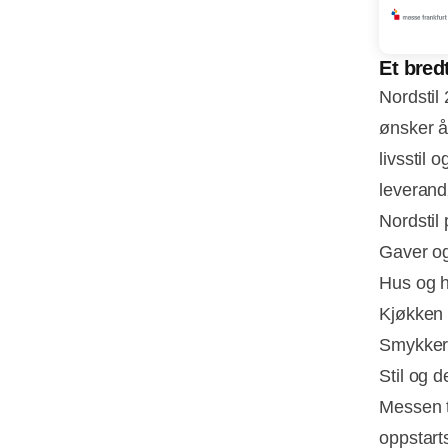
Et bred
Nordstil
ønsker å
livsstil
leverandø
Nordstil
Gaver og
Hus og 
Kjøkken
Smykker
Stil og d
Messen t
oppstart