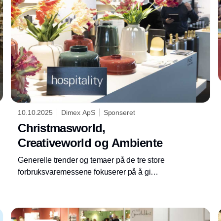
10.10.2025
Dimex ApS
Sponseret
Christmasworld,
Creativeworld og Ambiente
Generelle trender og temaer på de tre store
forbruksvaremessene fokuserer på å gi
forbrukerne muligheten til å skape personlige
og minneverdige øyeblikk, noe som passer
perfekt med temaet "Make the Moment Yours".