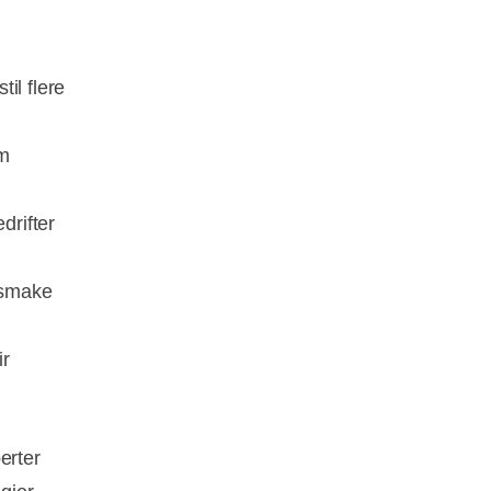
il flere
om
drifter
 smake
ir
erter