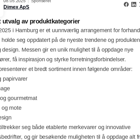
08.05.2025
Sponseret
Dimex ApS
t utvalg av produktkategorier
 2025 i Hamburg er et uunnværlig arrangement for forhan
 holde seg oppdatert på de nyeste trendene og produkte
 og design. Messen gir en unik mulighet til å oppdage nye
rer, få inspirasjon og styrke forretningsforbindelser.
 presenterer et bredt sortiment innen følgende områder:
 papirvarer
hage
 og gourmetmat
 og mote
esign
iltrekker seg både etablerte merkevarer og innovative
sbedrifter, og gir besøkende muligheten til å oppdage alt f