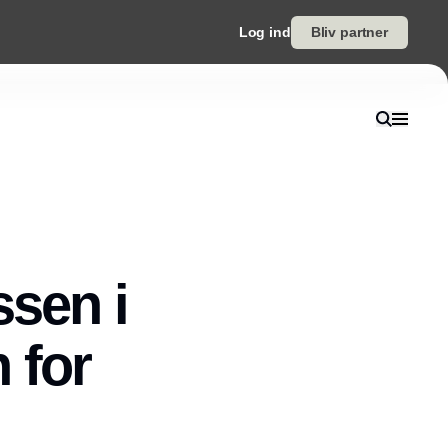
Log ind
Bliv partner
ssen i
 for