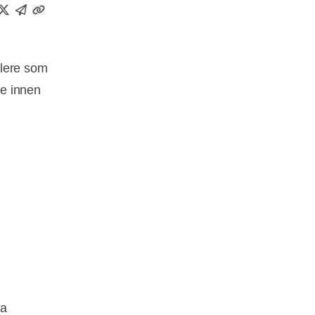
dlere som
ne innen
ra