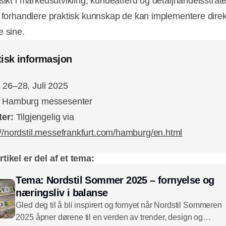
sikt i markedsutvikling, kundeatferd og detaljhandelsstrate
r forhandlere praktisk kunnskap de kan implementere direk
e sine.
tisk informasjon
:
26–28. Juli 2025
:
Hamburg messesenter
tter:
Tilgjengelig via
://nordstil.messefrankfurt.com/hamburg/en.html
tikel er del af et tema:
Tema: Nordstil Sommer 2025 – fornyelse og
næringsliv i balanse
Gled deg til å bli inspirert og fornyet når Nordstil Sommeren
2025 åpner dørene til en verden av trender, design og