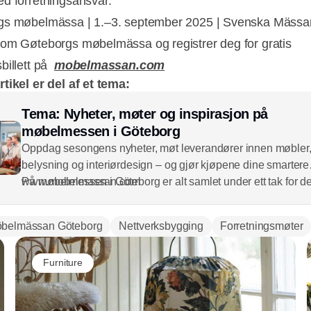
d forretningsansvar.
gs møbelmässa | 1.–3. september 2025 | Svenska Mässa
om Gøteborgs møbelmässa og registrer deg for gratis
billett på
mobelmassan.com
tikel er del af et tema:
Tema: Nyheter, møter og inspirasjon på
møbelmessen i Göteborg
Oppdag sesongens nyheter, møt leverandører innen møbler
belysning og interiørdesign – og gjør kjøpene dine smartere
På møbelmessen i Göteborg er alt samlet under ett tak for d
www.mobelmassan.com
som vil spare tid, finne ideer og gjøre forretninger.
belmässan Göteborg
Nettverksbygging
Forretningsmøter
Furniture