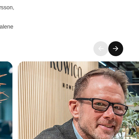
rsson,
talene