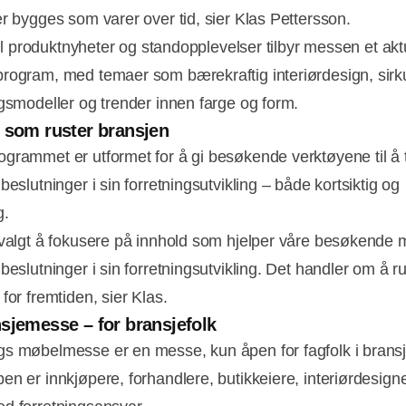
er bygges som varer over tid, sier Klas Pettersson.
 til produktnyheter og standopplevelser tilbyr messen et akt
rogram, med temaer som bærekraftig interiørdesign, sir
ngsmodeller og trender innen farge og form.
 som ruster bransjen
grammet er utformet for å gi besøkende verktøyene til å 
beslutninger i sin forretningsutvikling – både kortsiktig og
g.
 valgt å fokusere på innhold som hjelper våre besøkende 
beslutninger i sin forretningsutvikling. Det handler om å r
for fremtiden, sier Klas.
sjemesse – for bransjefolk
s møbelmesse er en messe, kun åpen for fagfolk i bransj
en er innkjøpere, forhandlere, butikkeiere, interiørdesign