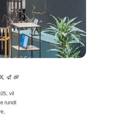
5, vil
re rundt
re,
t