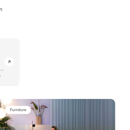
n
,
.
e
Furniture