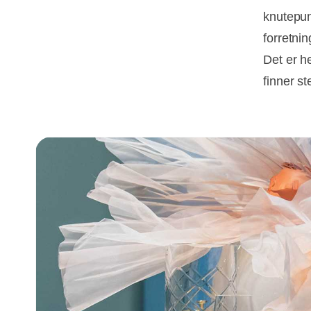
knutepun
forretni
Det er h
finner s