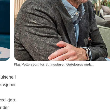
Klas Pettersson, forretningsfører, Gøteborgs møbelmesse. Foto: Svenska Mässan Gothia Towers
uktene i
elasjoner
ved kjøp.
r der