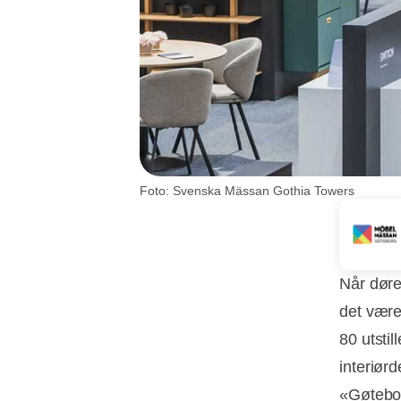
Foto: Svenska Mässan Gothia Towers
Når døre
det være
80 utsti
interiør
«Gøtebor