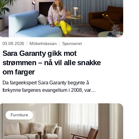
03.08.2026
Möbelmässan
Sponseret
Sara Garanty gikk mot
strømmen – nå vil alle snakke
om farger
Da fargeekspert Sara Garanty begynte å
forkynne fargenes evangelium i 2008, var
hundre nyanser av hvitt det store. Den gang
kunne tre personer delta på forelesningene
hennes. Nå holder hun foredrag for fulle hus
Furniture
over hele verden.