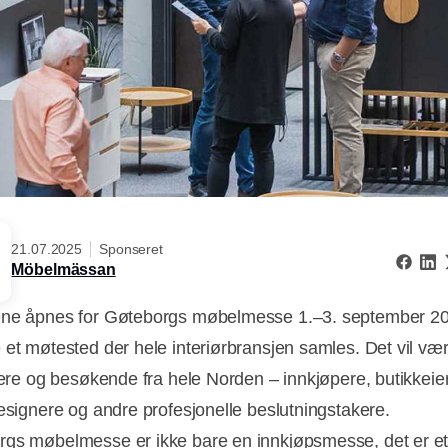
21.07.2025
Sponseret
Möbelmässan
ne åpnes for Gøteborgs møbelmesse 1.–3. september 202
 et møtested der hele interiørbransjen samles. Det vil væ
llere og besøkende fra hele Norden – innkjøpere, butikkeie
designere og andre profesjonelle beslutningstakere.
gs møbelmesse er ikke bare en innkjøpsmesse, det er e