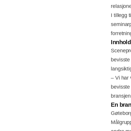
relasjon
I tillegg
seminarp
forretni
Innhold
Scenepro
bevisste 
langsikti
– Vi har
bevisste 
bransjen 
En bran
Gøteborg
Målgrupp