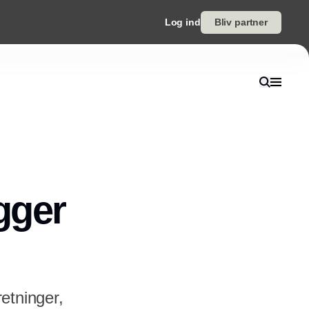
Log ind
Bliv partner
gger
etninger,