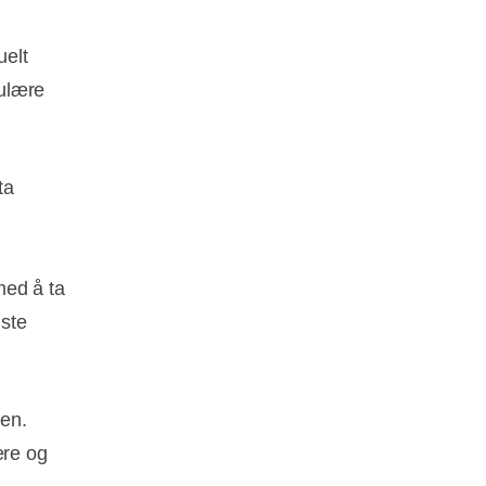
uelt
kulære
ta
med å ta
uste
en.
ere og