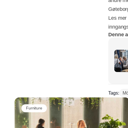
andre me
Gøtebor
Les mer 
inngangs
Denne ar
Tags:
Mö
Furniture