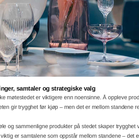
inger, samtaler og strategiske valg
ske møtestedet er viktigere enn noensinne. Å oppleve prod
heten gir trygghet før kjøp – men det er mellom standene r
føle og sammenligne produkter på stedet skaper trygghet 
 viktig er samtalene som oppstår mellom standene – det e