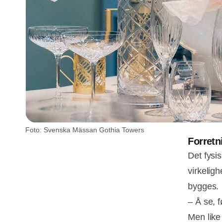
Foto: Svenska Mässan Gothia Towers
Forretn
Det fysi
virkelig
bygges.
– Å se, 
Men like