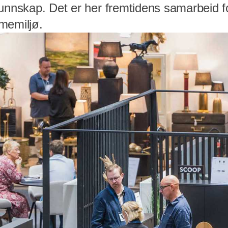
kunnskap. Det er her fremtidens samarbeid f
memiljø.