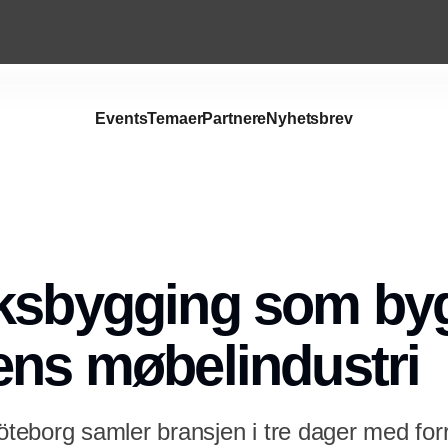
Events
Temaer
Partnere
Nyhetsbrev
rksbygging som by
ens møbelindustri
eborg samler bransjen i tre dager med forr