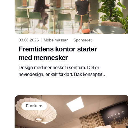
03.08.2026
Möbelmässan
Sponseret
Fremtidens kontor starter
med mennesker
Design med mennesket i sentrum. Det er
nevrodesign, enkelt forklart. Bak konseptet
ligger forskningsbaserte puslespillbrikker som
sammen danner et puslespill for fremtidens
kontormiljøer. – Vi ønsker å skape optimale
arbeidsmiljøer å prestere og føle seg bra i.
Furniture
Det må være en grunn til å ville være på
kontoret, sier Nadia Tolstoj, interiørdesigner
hos Tengbom og en av foredragsholderne på