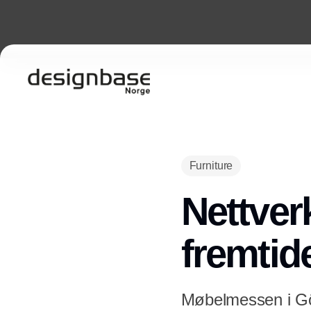
Furniture
Nettve
fremtid
Møbelmessen i Göt