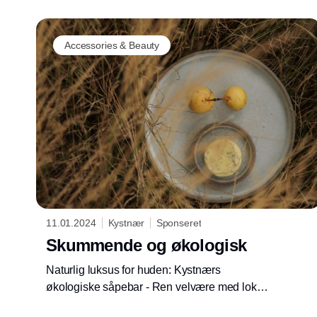
Accessories & Beauty
11.01.2024
Kystnær
Sponseret
Skummende og økologisk
Naturlig luksus for huden: Kystnærs
økologiske såpebar - Ren velvære med lokale
råvarer