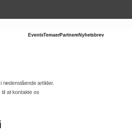
Events
Temaer
Partnere
Nyhetsbrev
i nedenstående artikler.
il at kontakte os
i