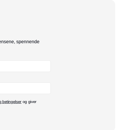
ndensene, spennende
g betingelser
og giver