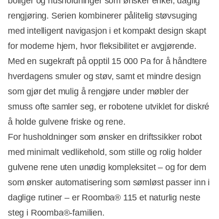
boliger og husholdninger som ønsker enkel, daglig
rengjøring. Serien kombinerer pålitelig støvsuging
med intelligent navigasjon i et kompakt design skapt
for moderne hjem, hvor fleksibilitet er avgjørende.
Med en sugekraft på opptil 15 000 Pa for å håndtere
hverdagens smuler og støv, samt et mindre design
som gjør det mulig å rengjøre under møbler der
smuss ofte samler seg, er robotene utviklet for diskré
å holde gulvene friske og rene.
For husholdninger som ønsker en driftssikker robot
med minimalt vedlikehold, som stille og rolig holder
gulvene rene uten unødig kompleksitet – og for dem
som ønsker automatisering som sømløst passer inn i
daglige rutiner – er Roomba® 115 et naturlig neste
steg i Roomba®-familien.