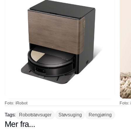
Foto: iRobot
Foto: 
Tags:
Robotstøvsuger
Støvsuging
Rengjøring
Mer fra...