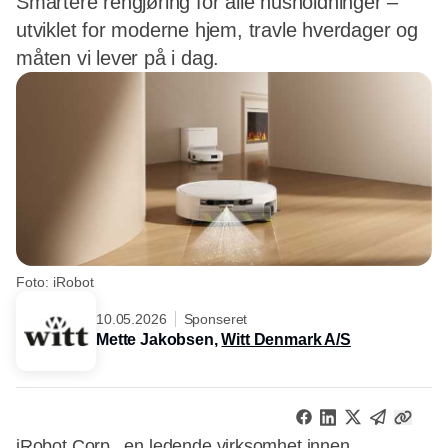
Smartere rengjøring for alle husholdninger –
utviklet for moderne hjem, travle hverdager og
måten vi lever på i dag.
Foto: iRobot
10.05.2026
Sponseret
Mette Jakobsen,
Witt Denmark A/S
iRobot Corp., en ledende virksomhet innen