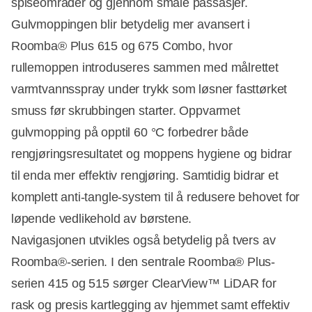
spiseområder og gjennom smale passasjer.
Gulvmoppingen blir betydelig mer avansert i
Roomba® Plus 615 og 675 Combo, hvor
rullemoppen introduseres sammen med målrettet
varmtvannsspray under trykk som løsner fasttørket
smuss før skrubbingen starter. Oppvarmet
gulvmopping på opptil 60 °C forbedrer både
rengjøringsresultatet og moppens hygiene og bidrar
til enda mer effektiv rengjøring. Samtidig bidrar et
komplett anti-tangle-system til å redusere behovet for
løpende vedlikehold av børstene.
Navigasjonen utvikles også betydelig på tvers av
Roomba®-serien. I den sentrale Roomba® Plus-
serien 415 og 515 sørger ClearView™ LiDAR for
rask og presis kartlegging av hjemmet samt effektiv