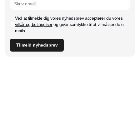
Ved at tilmelde dig vores nyhedsbrev accepterer du vores
vilkår og betingelser
og giver samtykke til at vi må sende e-
mails.
Tilmeld nyhedsbrev
Udgiver
Horisont Gruppen a/s
Strandlodsvej 44
2300 København S
Telefon:
53506060
www.horisontgruppen.dk