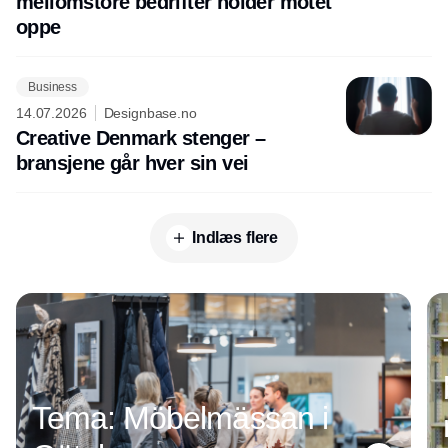
mellomstore bedrifter holder motet
oppe
Business
14.07.2026
Designbase.no
Creative Denmark stenger –
bransjene går hver sin vei
Indlæs flere
Annonce
Tema: Möbelmässan i