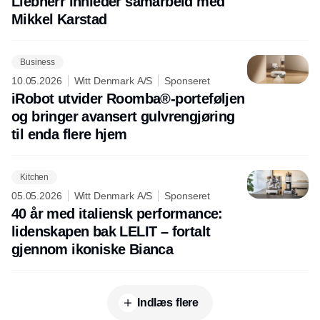
Liebherr innleder samarbeid med
Mikkel Karstad
Business
10.05.2026
Witt Denmark A/S
Sponseret
iRobot utvider Roomba®-porteføljen
og bringer avansert gulvrengjøring
til enda flere hjem
Kitchen
05.05.2026
Witt Denmark A/S
Sponseret
40 år med italiensk performance:
lidenskapen bak LELIT – fortalt
gjennom ikoniske Bianca
Indlæs flere