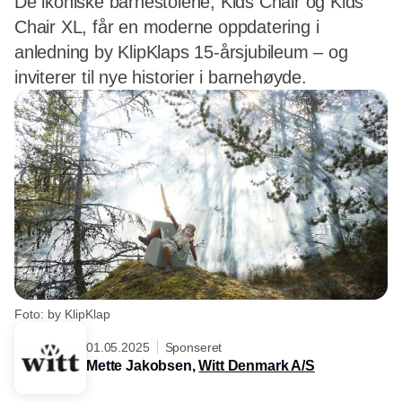
De ikoniske barnestolene, Kids Chair og Kids
Chair XL, får en moderne oppdatering i
anledning by KlipKlaps 15-årsjubileum – og
inviterer til nye historier i barnehøyde.
Foto: by KlipKlap
01.05.2025
Sponseret
Mette Jakobsen,
Witt Denmark A/S