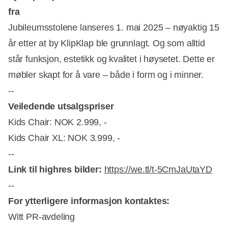
fra
Jubileumsstolene lanseres 1. mai 2025 – nøyaktig 15
år etter at by KlipKlap ble grunnlagt. Og som alltid
står funksjon, estetikk og kvalitet i høysetet. Dette er
møbler skapt for å vare – både i form og i minner.
--
Veiledende utsalgspriser
Kids Chair: NOK 2.999, -
Kids Chair XL: NOK 3.999, -
--
Link til highres bilder:
https://we.tl/t-5CmJaUtaYD
--
For ytterligere informasjon kontaktes:
Witt PR-avdeling