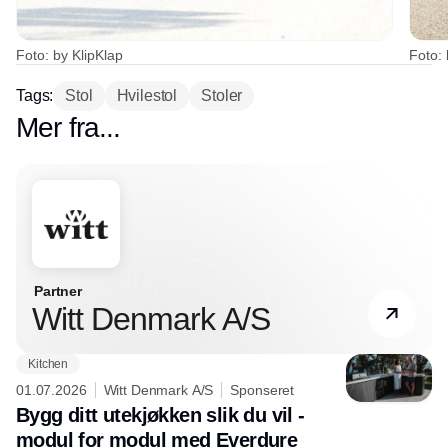
Foto: by KlipKlap
Foto: 
Tags:
Stol
Hvilestol
Stoler
Mer fra...
Partner
Witt Denmark A/S
Kitchen
01.07.2026
Witt Denmark A/S
Sponseret
Bygg ditt utekjøkken slik du vil -
modul for modul med Everdure