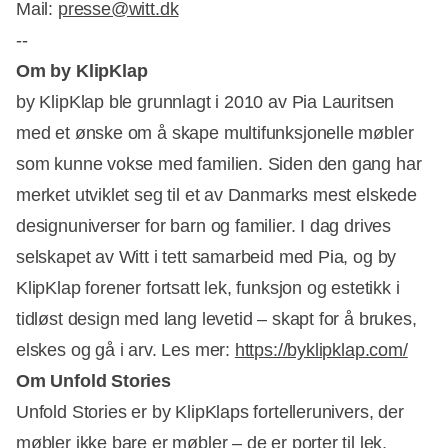
Mail:
presse@witt.dk
--
Om by KlipKlap
by KlipKlap ble grunnlagt i 2010 av Pia Lauritsen
med et ønske om å skape multifunksjonelle møbler
som kunne vokse med familien. Siden den gang har
merket utviklet seg til et av Danmarks mest elskede
designuniverser for barn og familier. I dag drives
selskapet av Witt i tett samarbeid med Pia, og by
KlipKlap forener fortsatt lek, funksjon og estetikk i
tidløst design med lang levetid – skapt for å brukes,
elskes og gå i arv. Les mer:
https://byklipklap.com/
Om Unfold Stories
Unfold Stories er by KlipKlaps fortellerunivers, der
møbler ikke bare er møbler – de er porter til lek,